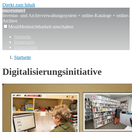
Direkt zum Inhalt
museumnet
Inventar- und Archivverwaltungssystem + online-Kataloge + online-
Archive
Menü
Menüsichtbarkeit umschalten
Startseite
Impressum
Datenschutz
Startseite
Digitalisierungsinitiative